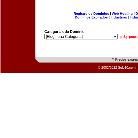
Registro de Dominios
|
Web Hosting
|
D
Dominios Expirados
|
Industrias
|
Indu
Categorías de Dominio:
[Pág. princi
** Precios expre
© 2002/2022 Solo10.com