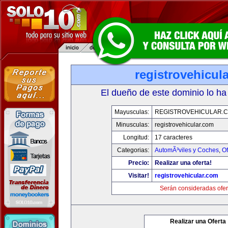
registrovehicul
El dueño de este dominio lo ha
Mayusculas:
REGISTROVEHICULAR.
Minusculas:
registrovehicular.com
Longitud:
17 caracteres
Categorias:
AutomÃ³viles y Coches
,
Of
Precio:
Realizar una oferta!
Visitar!
registrovehicular.com
Serán consideradas ofer
Realizar una Oferta