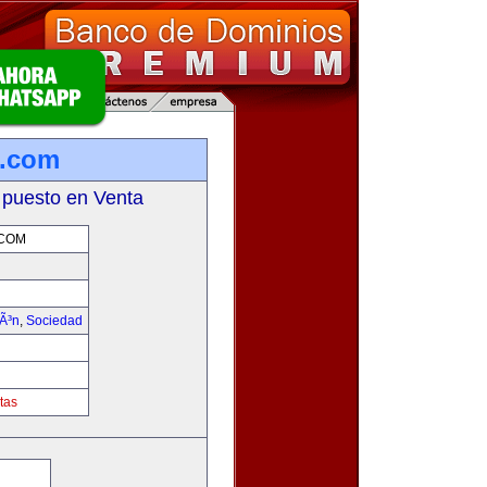
s.com
 puesto en Venta
.COM
iÃ³n
,
Sociedad
tas