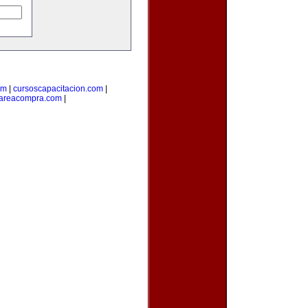
om
|
cursoscapacitacion.com
|
areacompra.com
|