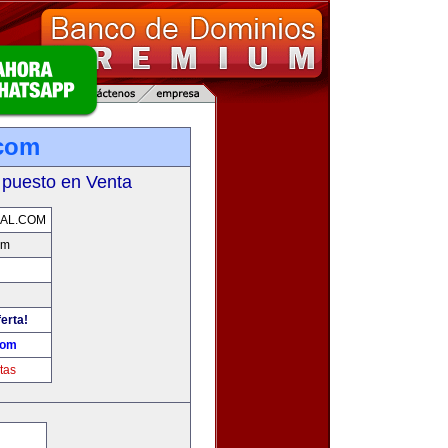
.com
 puesto en Venta
AL.COM
om
erta!
com
tas