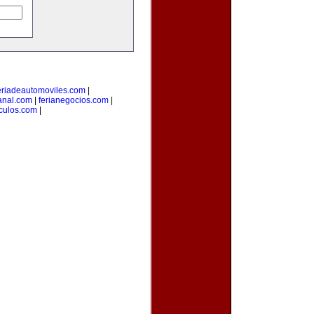
eriadeautomoviles.com
|
sanal.com
|
ferianegocios.com
|
culos.com
|