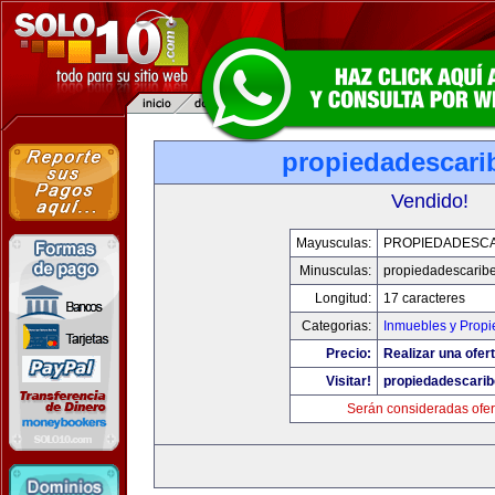
propiedadescari
Vendido!
Mayusculas:
PROPIEDADESCA
Minusculas:
propiedadescarib
Longitud:
17 caracteres
Categorias:
Inmuebles y Prop
Precio:
Realizar una ofert
Visitar!
propiedadescari
Serán consideradas ofer