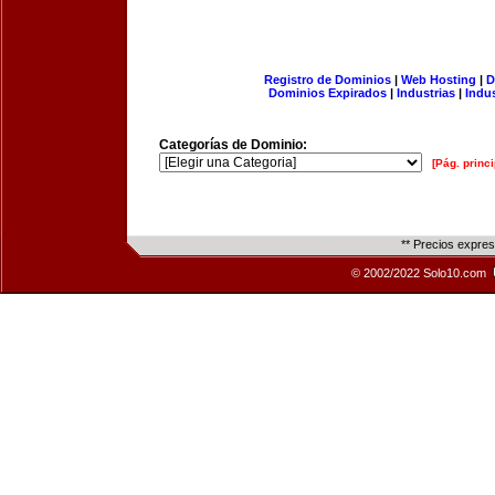
Registro de Dominios
|
Web Hosting
|
D
Dominios Expirados
|
Industrias
|
Indu
Categorías de Dominio:
[Pág. princi
** Precios expre
© 2002/2022 Solo10.com