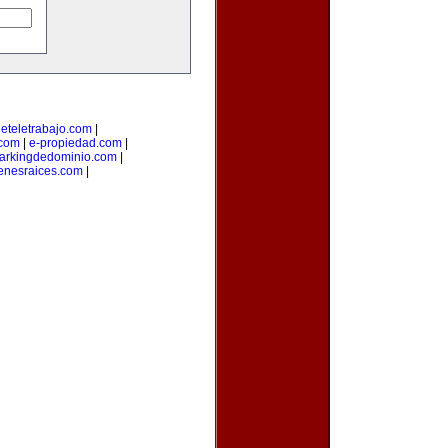
deteletrabajo.com
|
.com
|
e-propiedad.com
|
arkingdedominio.com
|
enesraices.com
|