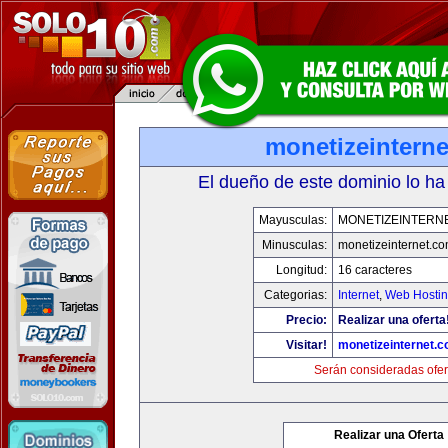
monetizeintern
El dueño de este dominio lo ha
Mayusculas:
MONETIZEINTERN
Minusculas:
monetizeinternet.c
Longitud:
16 caracteres
Categorias:
Internet
,
Web Hostin
Precio:
Realizar una oferta
Visitar!
monetizeinternet.
Serán consideradas ofer
Realizar una Oferta