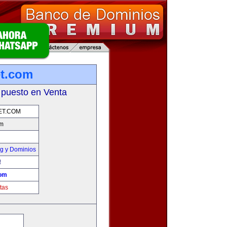
et.com
 puesto en Venta
ET.COM
om
g y Dominios
!
com
tas