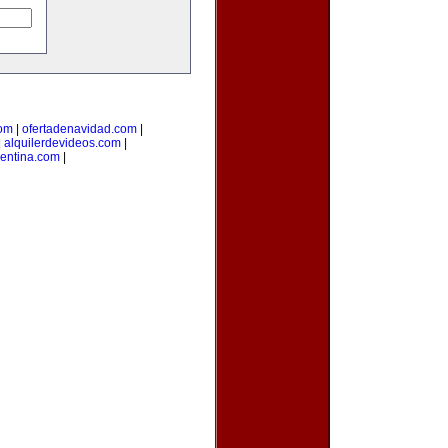
com
|
ofertadenavidad.com
|
|
alquilerdevideos.com
|
gentina.com
|