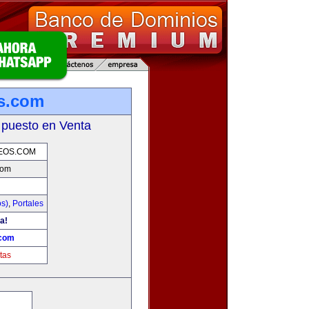
os.com
 puesto en Venta
EOS.COM
com
os)
,
Portales
a!
.com
tas