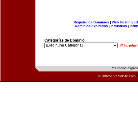
Registro de Dominios
|
Web Hosting
|
D
Dominios Expirados
|
Industrias
|
Indu
Categorías de Dominio:
[Pág. princi
** Precios expre
© 2002/2022 Solo10.com