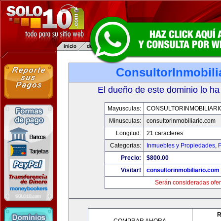
ConsultorInmobili
El dueño de este dominio lo ha
Mayusculas:
CONSULTORINMOBILIARI
Minusculas:
consultorinmobiliario.com
Longitud:
21 caracteres
Categorias:
Inmuebles y Propiedades
,
P
Precio:
$800.00
Visitar!
consultorinmobiliario.com
Serán consideradas ofer
R