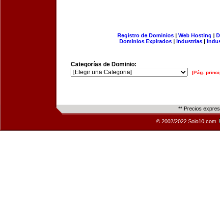
Registro de Dominios
|
Web Hosting
|
D
Dominios Expirados
|
Industrias
|
Indu
Categorías de Dominio:
[Pág. princi
** Precios expre
© 2002/2022 Solo10.com