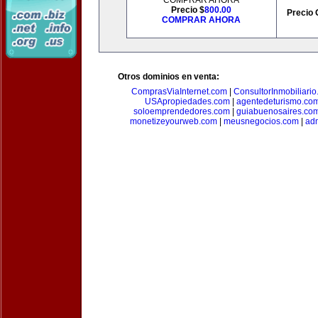
COMPRAR AHORA
Precio $
800.00
Precio 
COMPRAR AHORA
Otros dominios en venta:
ComprasViaInternet.com
|
ConsultorInmobiliari
USApropiedades.com
|
agentedeturismo.co
soloemprendedores.com
|
guiabuenosaires.co
monetizeyourweb.com
|
meusnegocios.com
|
adm