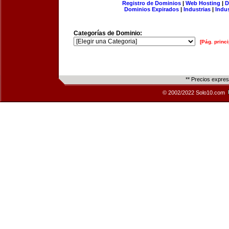
Registro de Dominios
|
Web Hosting
|
D
Dominios Expirados
|
Industrias
|
Indu
Categorías de Dominio:
[Pág. princi
** Precios expre
© 2002/2022 Solo10.com