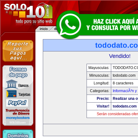
tododato.c
Vendido!
Mayusculas:
TODODATO.C
Minusculas:
tododato.com
Longitud:
8 caracteres
Categorias:
InformaciÃ³n y 
Precio:
Realizar una o
Visitar!
tododato.com
Serán consideradas ofer