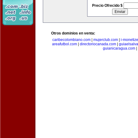
Precio Ofrecido $
Otros dominios en venta:
caribecolombiano.com
|
mujerclub.com
|
i-monetiz
areafutbol.com
|
directoriocanada.com
|
guiaelsalv
guianicaragua.com
|