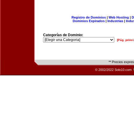
Registro de Dominios
|
Web Hosting
|
D
Dominios Expirados
|
Industrias
|
Indu
Categorías de Dominio:
[Pág. princi
** Precios expre
© 2002/2022 Solo10.com