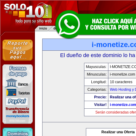
i-monetize.
El dueño de este dominio lo ha
Mayusculas:
I-MONETIZE.C
Minusculas:
i-monetize.com
Longitud:
10 caracteres
Categorias:
Web Hosting y 
Precio:
Realizar una of
Visitar!
i-monetize.co
Serán consideradas ofer
Realizar una Oferta