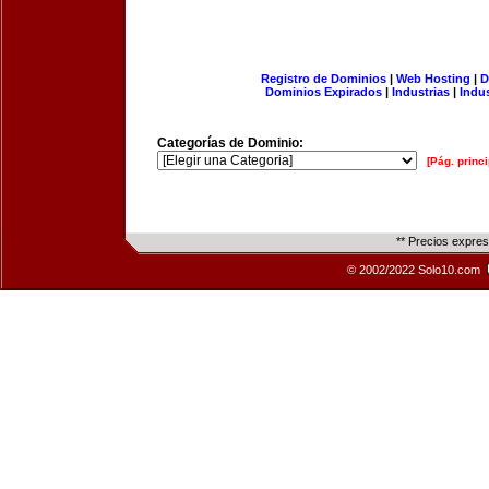
Registro de Dominios
|
Web Hosting
|
D
Dominios Expirados
|
Industrias
|
Indu
Categorías de Dominio:
[Pág. princi
** Precios expre
© 2002/2022 Solo10.com