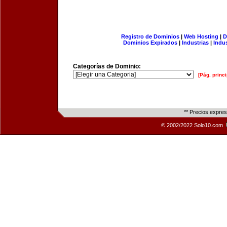
Registro de Dominios
|
Web Hosting
|
D
Dominios Expirados
|
Industrias
|
Indu
Categorías de Dominio:
[Pág. princi
** Precios expre
© 2002/2022 Solo10.com