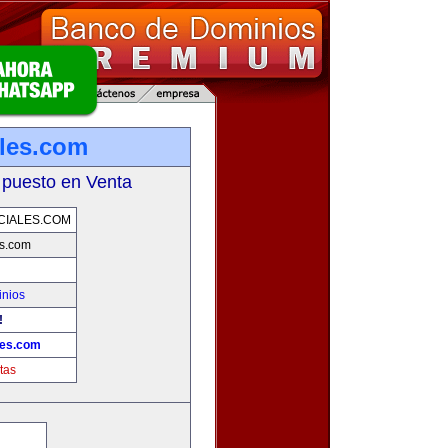
les.com
 puesto en Venta
IALES.COM
s.com
inios
!
es.com
tas