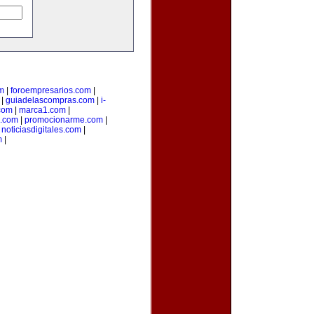
m
|
foroempresarios.com
|
|
guiadelascompras.com
|
i-
.com
|
marca1.com
|
s.com
|
promocionarme.com
|
|
noticiasdigitales.com
|
m
|