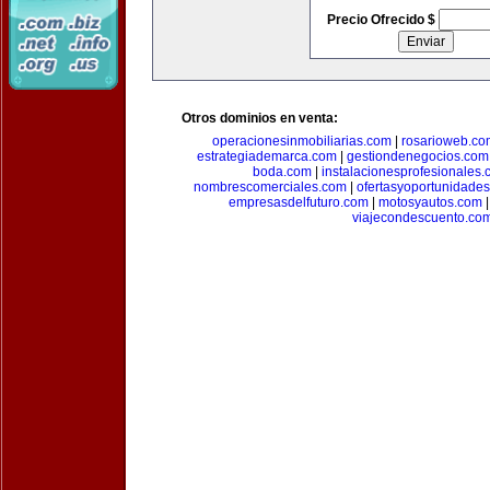
Precio Ofrecido $
Otros dominios en venta:
operacionesinmobiliarias.com
|
rosarioweb.co
estrategiademarca.com
|
gestiondenegocios.com
boda.com
|
instalacionesprofesionales
nombrescomerciales.com
|
ofertasyoportunidade
empresasdelfuturo.com
|
motosyautos.com
viajecondescuento.co