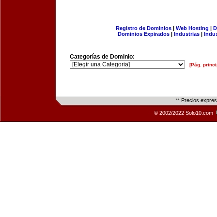
Registro de Dominios
|
Web Hosting
|
D
Dominios Expirados
|
Industrias
|
Indu
Categorías de Dominio:
[Pág. princi
** Precios expre
© 2002/2022 Solo10.com