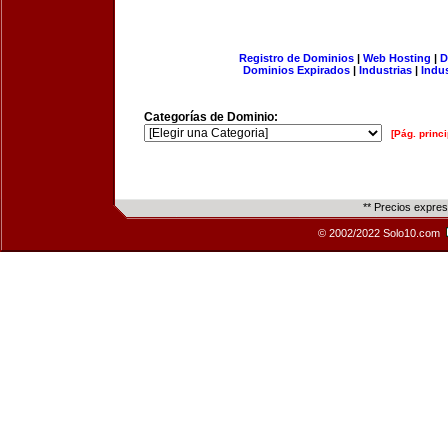
Registro de Dominios
|
Web Hosting
|
D
Dominios Expirados
|
Industrias
|
Indu
Categorías de Dominio:
[Pág. princi
** Precios expre
© 2002/2022 Solo10.com