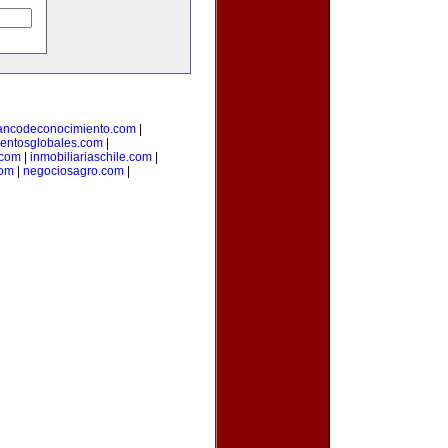
ancodeconocimiento.com
|
entosglobales.com
|
.com
|
inmobiliariaschile.com
|
com
|
negociosagro.com
|