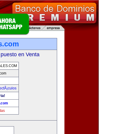
s.com
 puesto en Venta
ALES.COM
.com
ectÃ¡culos
ta!
s.com
tas