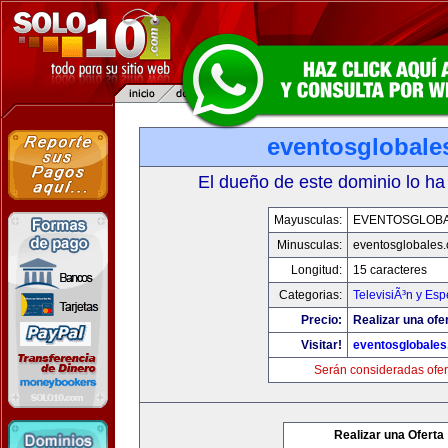
eventosglobale
El dueño de este dominio lo ha
Mayusculas:
EVENTOSGLOB
Minusculas:
eventosglobales
Longitud:
15 caracteres
Categorias:
TelevisiÃ³n y Esp
Precio:
Realizar una ofer
Visitar!
eventosglobale
Serán consideradas ofer
Realizar una Oferta