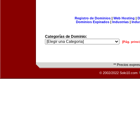
Registro de Dominios
|
Web Hosting
|
D
Dominios Expirados
|
Industrias
|
Indu
Categorías de Dominio:
[Pág. princi
** Precios expre
© 2002/2022 Solo10.com