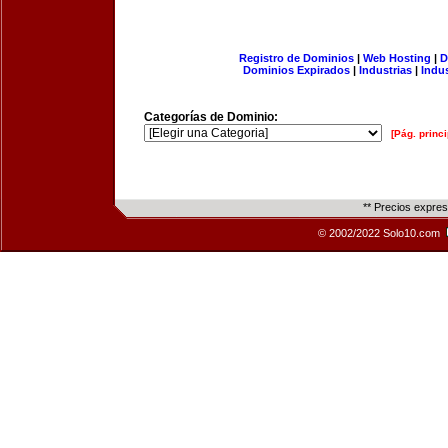
Registro de Dominios
|
Web Hosting
|
D
Dominios Expirados
|
Industrias
|
Indu
Categorías de Dominio:
[Pág. princi
** Precios expre
© 2002/2022 Solo10.com