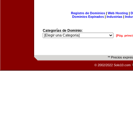
Registro de Dominios
|
Web Hosting
|
D
Dominios Expirados
|
Industrias
|
Indu
Categorías de Dominio:
[Pág. princi
** Precios expre
© 2002/2022 Solo10.com