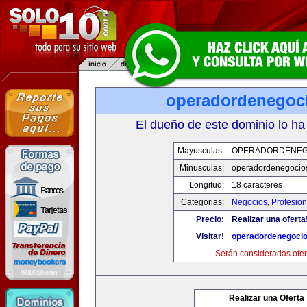
operadordenegoc
El dueño de este dominio lo ha
Mayusculas:
OPERADORDENEG
Minusculas:
operadordenegocio
Longitud:
18 caracteres
Categorias:
Negocios
,
Profesio
Precio:
Realizar una oferta
Visitar!
operadordenegoci
Serán consideradas ofer
Realizar una Oferta