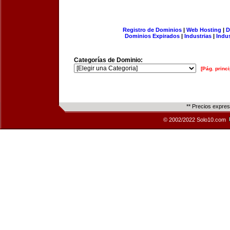
Registro de Dominios
|
Web Hosting
|
D
Dominios Expirados
|
Industrias
|
Indu
Categorías de Dominio:
[Pág. princi
** Precios expre
© 2002/2022 Solo10.com