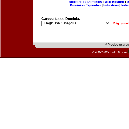
Registro de Dominios
|
Web Hosting
|
D
Dominios Expirados
|
Industrias
|
Indu
Categorías de Dominio:
[Pág. princi
** Precios expre
© 2002/2022 Solo10.com