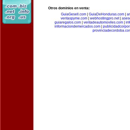
Otros dominios en venta:
GuiaGesell.com
|
GuiaDeHonduras.com
|
ar
ventaspyme.com
|
webhostingpro.net
|
ases
guiaregalos.com
|
ventadeautomoviles.com
|
in
informaciondemercados.com
|
publicidadcorpor
provinciadecordoba.co