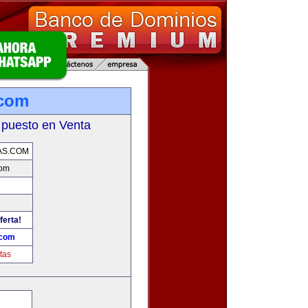
.com
 puesto en Venta
AS.COM
com
ferta!
.com
tas