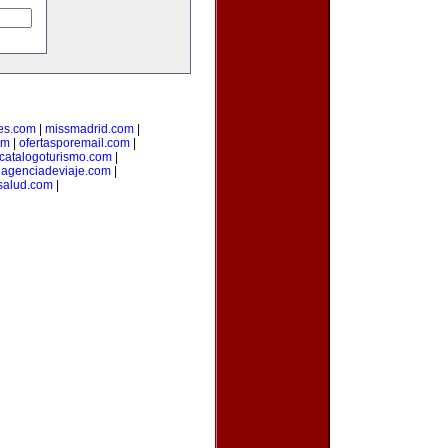
es.com
|
missmadrid.com
|
om
|
ofertasporemail.com
|
catalogoturismo.com
|
uagenciadeviaje.com
|
salud.com
|