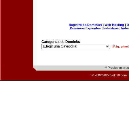
Registro de Dominios
|
Web Hosting
|
D
Dominios Expirados
|
Industrias
|
Indu
Categorías de Dominio:
[Pág. princi
** Precios expre
© 2002/2022 Solo10.com