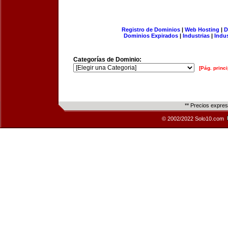
Registro de Dominios
|
Web Hosting
|
D
Dominios Expirados
|
Industrias
|
Indu
Categorías de Dominio:
[Pág. princi
** Precios expre
© 2002/2022 Solo10.com