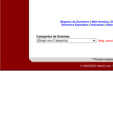
Registro de Dominios
|
Web Hosting
|
D
Dominios Expirados
|
Industrias
|
Indu
Categorías de Dominio:
[Pág. princi
** Precios expre
© 2002/2022 Solo10.com