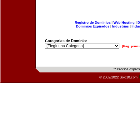
Registro de Dominios
|
Web Hosting
|
D
Dominios Expirados
|
Industrias
|
Indu
Categorías de Dominio:
[Pág. princi
** Precios expre
© 2002/2022 Solo10.com