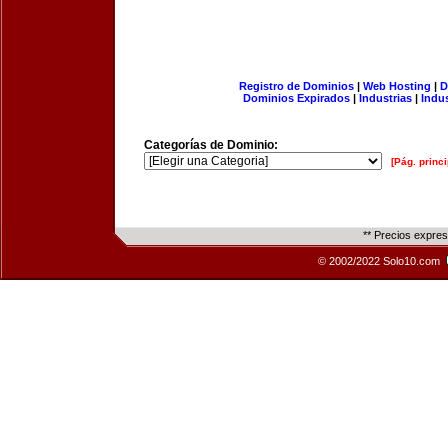
Registro de Dominios
|
Web Hosting
|
D
Dominios Expirados
|
Industrias
|
Indu
Categorías de Dominio:
[Pág. princi
** Precios expre
© 2002/2022 Solo10.com