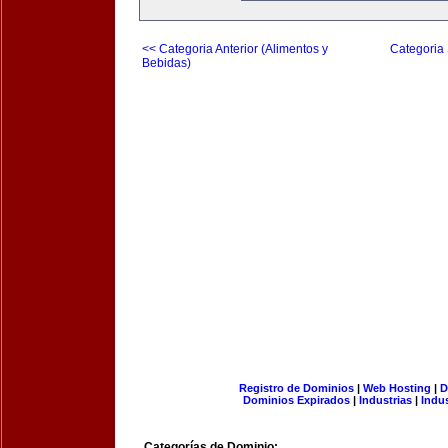
<< Categoria Anterior (Alimentos y
Categoria 
Bebidas)
Registro de Dominios
|
Web Hosting
|
D
Dominios Expirados
|
Industrias
|
Indu
Categorías de Dominio: