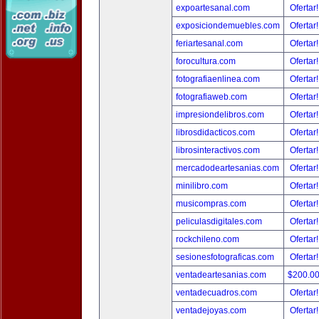
expoartesanal.com
Ofertar
exposiciondemuebles.com
Ofertar
feriartesanal.com
Ofertar
forocultura.com
Ofertar
fotografiaenlinea.com
Ofertar
fotografiaweb.com
Ofertar
impresiondelibros.com
Ofertar
librosdidacticos.com
Ofertar
librosinteractivos.com
Ofertar
mercadodeartesanias.com
Ofertar
minilibro.com
Ofertar
musicompras.com
Ofertar
peliculasdigitales.com
Ofertar
rockchileno.com
Ofertar
sesionesfotograficas.com
Ofertar
ventadeartesanias.com
$200.0
ventadecuadros.com
Ofertar
ventadejoyas.com
Ofertar